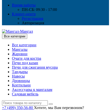
Время работы
ПН-СБ: 09:30 - 17:00
Клиент-центр
Регистрация
Авторизация
Все категории
Все категории
Мангалы
Жаровни
Очаги для костра
Печи под казан
Печи для сжигания мусора
Тандыры
Навесы
Дровницы
Коптильни
Аксессуары к мангалам
Садовая мебель
+7 (499) 350-56-80
Хотите, мы Вам перезвоним?