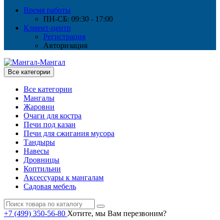
Время работы
ПН-СБ: 09:30 - 17:00
Клиент-центр
Регистрация
Авторизация
Все категории
Все категории
Мангалы
Жаровни
Очаги для костра
Печи под казан
Печи для сжигания мусора
Тандыры
Навесы
Дровницы
Коптильни
Аксессуары к мангалам
Садовая мебель
+7 (499) 350-56-80
Хотите, мы Вам перезвоним?