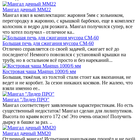
Мангал дачный ММ22
Мангал взял в комплектации: жаровня 5мм с зольником,
перегородку в жаровню, с крышкой барбекю, еще в комплект
колосник и ведро для розжига. Мангал получился супер, все
что хотел получил - отличное ка..
Большая печь для сжигания мусора СМ-60
Отлично справляется со своей задачей, сжигает всё до
последнего! Немного повозился с установкой крышки на
трубу, но в остальном всё просто и без нареканий...
Костровая чаша Magnus 1000/6 мм
Большая, тяжёлая, из толстой стали стоит как вкопанная, не
ведет и не коробит. За сезон никаких косяков. Не жалею, что
взяли именно ее..
Мангал "Лидер ПРО"
Мангал соответствует заявленным характеристикам. Но есть
существенный недостаток! Мангал сделан для лилипутиков.
Высота по краям всего 172 см! Это очень опасно! Получить
дырку в башке за раз. ..
Мангал дачный ММ20
Отличный мангал! Испытания шашлыками прошёл и не раз))..