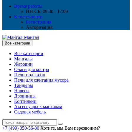
Время работы
ПН-СБ: 09:30 - 17:00
Клиент-центр
Регистрация
Авторизация
Все категории
Все категории
Мангалы
Жаровни
Очаги для костра
Печи под казан
Печи для сжигания мусора
Тандыры
Навесы
Дровницы
Коптильни
Аксессуары к мангалам
Садовая мебель
+7 (499) 350-56-80
Хотите, мы Вам перезвоним?