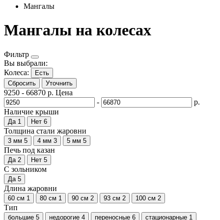
Мангалы
Мангалы на колесах
Фильтр
Вы выбрали:
Колеса:
Есть
Сбросить
Уточнить
9250
-
66870
р.
Цена
-
р.
Наличие крыши
Да
1
Нет
6
Толщина стали жаровни
3 мм
5
4 мм
3
5 мм
5
Печь под казан
Да
2
Нет
5
С зольником
Да
5
Длина жаровни
60 см
1
80 см
1
90 см
2
93 см
2
100 см
2
Тип
большие
5
недорогие
4
переносные
6
стационарные
1