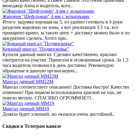
сделано качественно, а самое главное ,что очень приятный
менеджер Анна и водитель, кото..
Жаровня "Шеф-повар" 4 мм с зольниками
Итого: задумка хорошая на 5, оч удобно готовить в 4 руки
разделив жаровню на зоны, а вот реализация 3.5 т.к. все
приварено криво, за такую цену + доставку можно было и по
аккуратнее сделать. Хотел при..
Кованый мангал "Подмосковье"
Купили данный мангал. Сделано качественно, красиво
смотрится на участке. Привезли в оговоренные сроки. За 1,5
часа водитель позвонил в день доставки. Рекомендую
обращение в данную организацию...
Мангал дачный ММ22М
Мангал соответствует описанию! Доставка быстро! Качество
отменное! При первом использовании краской не пах, не
повело метало. СПАСИБО ОГРОМНОЕ!!!..
Мангал дачный ММ19
Думала будет хлипкий, но оказался очень достойный..
Скидки в Телеграм канале