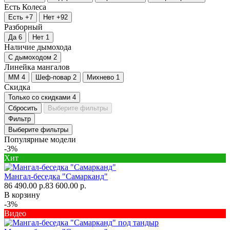
Есть
Колеса
Есть
+7
Нет
+92
Разборный
Да
6
Нет
1
Наличие дымохода
С дымоходом
2
Линейка мангалов
ММ
4
Шеф-повар
2
Михнево
1
Скидка
Только со cкидками
4
Сбросить
Выберите фильтры
Фильтр
Выберите фильтры
Популярные модели
-3%
Хит
Мангал-беседка "Самарканд"
86 490.00 р.
83 600.00 р.
В корзину
-3%
Видео