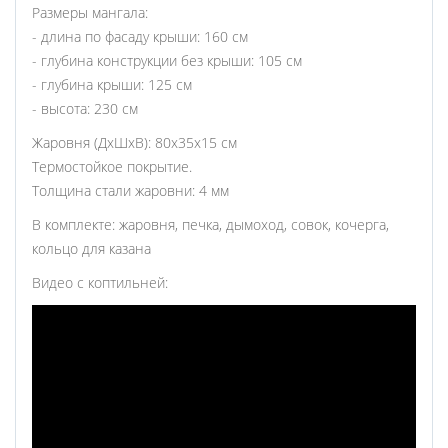
Размеры мангала:
- длина по фасаду крыши: 160 см
- глубина конструкции без крыши: 105 см
- глубина крыши: 125 см
- высота: 230 см
Жаровня (ДхШхВ): 80х35х15 см
Термостойкое покрытие.
Толщина стали жаровни: 4 мм
В комплекте: жаровня, печка,
дымоход,
cовок, кочерга,
кольцо для казана
Видео с коптильней: