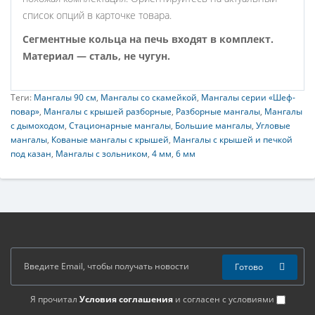
список опций в карточке товара.
Сегментные кольца на печь входят в комплект.
Материал — сталь, не чугун.
Теги:
Мангалы 90 см
,
Мангалы со скамейкой
,
Мангалы серии «Шеф-
повар»
,
Мангалы с крышей разборные
,
Разборные мангалы
,
Мангалы
с дымоходом
,
Стационарные мангалы
,
Большие мангалы
,
Угловые
мангалы
,
Кованые мангалы с крышей
,
Мангалы с крышей и печкой
под казан
,
Мангалы с зольником
,
4 мм
,
6 мм
Готово
Я прочитал
Условия соглашения
и согласен с условиями