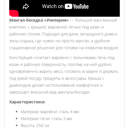
Мангал-беседка «Империя»
— большой мангальный
комплекс с крышей, жаровней, печью под казан и
рабочим столом. Подходит для дачи, загородного дома и
зоны отдыха, где нужен не просто мангал, а удобное
стационарное решение для готовки на открытом воздухе.
Конструкция сочетает жаровню с зольниками, печь под
казан и рабочую поверхность, поэтому на ней удобно
одновременно жарить мясо, готовить в казане и держать
под рукой посуду, продукты и аксессуары. Крыша с
дымоходом делает использование комфортнее и
завершает внешний вид мангала-беседки.
Характеристики:
Материал жаровни: сталь 4 мм
Материал печи: сталь 3 мм
Высота: 250 см