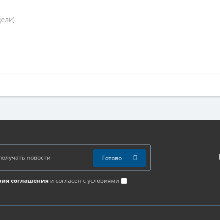
дели)
Готово
вия соглашения
и согласен с условиями