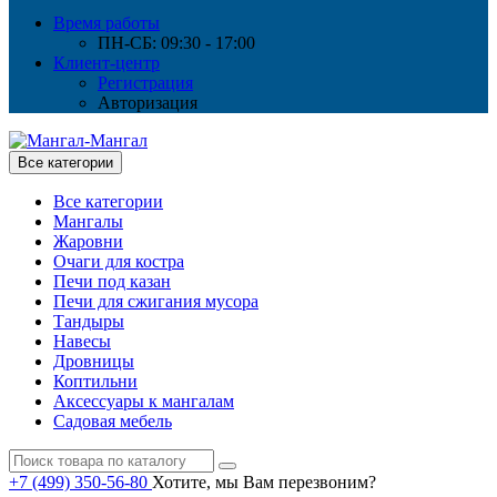
Время работы
ПН-СБ: 09:30 - 17:00
Клиент-центр
Регистрация
Авторизация
Все категории
Все категории
Мангалы
Жаровни
Очаги для костра
Печи под казан
Печи для сжигания мусора
Тандыры
Навесы
Дровницы
Коптильни
Аксессуары к мангалам
Садовая мебель
+7 (499) 350-56-80
Хотите, мы Вам перезвоним?