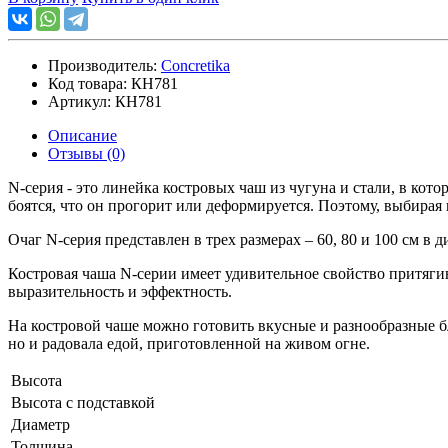
Производитель:
Concretika
Код товара:
КН781
Артикул:
КН781
Описание
Отзывы (0)
N-серия - это линейка костровых чаш из чугуна и стали, в ко
боятся, что он прогорит или деформируется. Поэтому, выбирая 
Очаг N-серия представлен в трех размерах – 60, 80 и 100 см в д
Костровая чаша N-серии имеет удивительное свойство притягива
выразительность и эффектность.
На костровой чаше можно готовить вкусные и разнообразные блю
но и радовала едой, приготовленной на живом огне.
Высота
Высота с подставкой
Диаметр
Толщина