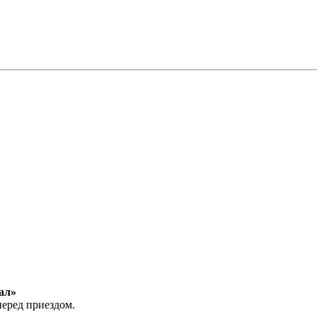
ал»
перед приездом.