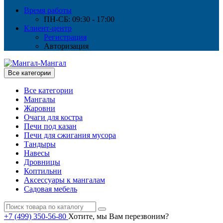
Время работы
ПН-СБ: 09:30 - 17:00
Клиент-центр
Регистрация
Авторизация
Все категории
Все категории
Мангалы
Жаровни
Очаги для костра
Печи под казан
Печи для сжигания мусора
Тандыры
Навесы
Дровницы
Коптильни
Аксессуары к мангалам
Садовая мебель
+7 (499) 350-56-80
Хотите, мы Вам перезвоним?