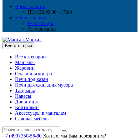
Время работы
ПН-СБ: 09:30 - 17:00
Клиент-центр
Регистрация
Авторизация
Все категории
Все категории
Мангалы
Жаровни
Очаги для костра
Печи под казан
Печи для сжигания мусора
Тандыры
Навесы
Дровницы
Коптильни
Аксессуары к мангалам
Садовая мебель
+7 (499) 350-56-80
Хотите, мы Вам перезвоним?